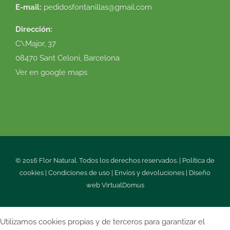
E-mail:
pedidosfontanillas@gmail.com
Dirección:
C\Major, 37
08470 Sant Celoni, Barcelona
Ver en google maps
© 2016 Flor Natural. Todos los derechos reservados. |
Política de
cookies
|
Condiciones de uso
|
Envíos y devoluciones
|
Diseño
web
VirtualDomus
Utilizamos cookies propias y de terceros para garantizar el