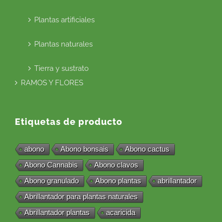
Plantas artificiales
Plantas naturales
Tierra y sustrato
RAMOS Y FLORES
Etiquetas de producto
abono
Abono bonsais
Abono cactus
Abono Cannabis
Abono clavos
Abono granulado
Abono plantas
abrillantador
Abrillantador para plantas naturales
Abrillantador plantas
acaricida