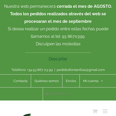
Saltar
Nuestra web permanecerá
cerrada el mes de AGOSTO.
al
Todos los pedidos realizados através del web se
contenido
procesaran el mes de septiembre
Si desea realizar un pedido entre estas fechas puede
llamarnos al tel. 93 8670399.
Disculpen las molestias
.....................................................................................
Descartar
Teléfono: +34 93 867 03 99
|
pedidosfontanillas@gmail.com
Contacta
Quiénes somos
Envíos
Mi cuenta
CARRITO