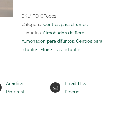
rojo
y
SKU:
FO-CF0001
amarillo
Categoría:
Centros para difuntos
cantidad
Etiquetas:
Almohadón de flores
,
Almohadón para difuntos
,
Centros para
difuntos
,
Flores para difuntos
Añadir a
Email This
Pinterest
Product