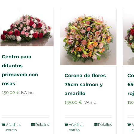
Centro para
difuntos
primavera con
Corona de flores
Co
rosas
75cm salmon y
65
150,00
€
IVA inc.
amarillo
ro
135,00
€
11
IVA inc.
Añadir al
Detalles
Añadir al
Detalles
A
carrito
carrito
c