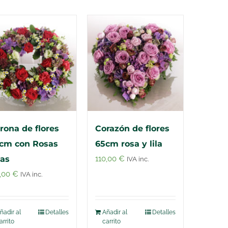
rona de flores
Corazón de flores
cm con Rosas
65cm rosa y lila
jas
110,00
€
IVA inc.
0,00
€
IVA inc.
ñadir al
Detalles
Añadir al
Detalles
arrito
carrito