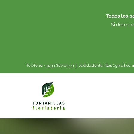
Saltar
al
Todos los p
contenido
Si desea r
Teléfono: +34 93 867 03 99
|
pedidosfontanillas@gmail.com