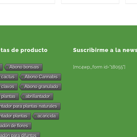
etas de producto
Suscribirme a la news
Abono bonsais
[mc4wp_form id="18055"]
 cactus
Abono Cannabis
 clavos
Abono granulado
 plantas
abrillantador
antador para plantas naturales
antador plantas
acaricida
adón de flores
adón para difuntos