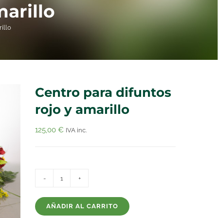
marillo
illo
Centro para difuntos
rojo y amarillo
125,00
€
IVA inc.
Centro
para
AÑADIR AL CARRITO
difuntos