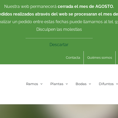
Nuestra web permanecerá
cerrada el mes de AGOSTO.
edidos realizados através del web se procesaran el mes d
ealizar un pedido entre estas fechas puede llamarnos al tel. 
Disculpen las molestias
.....................................................................................
Descartar
Contacta
Quiénes somos
Ramos
Plantas
Bodas
Difuntos