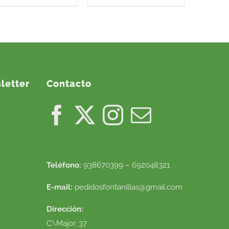
letter
Contacto
Teléfono:
938670399 – 692048321
E-mail:
pedidosfontanillas@gmail.com
Dirección:
C\Major, 37