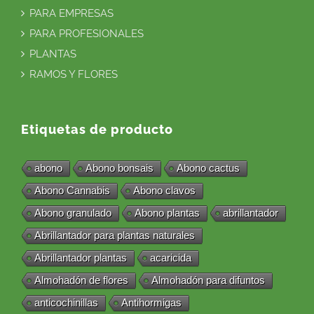
PARA EMPRESAS
PARA PROFESIONALES
PLANTAS
RAMOS Y FLORES
Etiquetas de producto
abono
Abono bonsais
Abono cactus
Abono Cannabis
Abono clavos
Abono granulado
Abono plantas
abrillantador
Abrillantador para plantas naturales
Abrillantador plantas
acaricida
Almohadón de flores
Almohadón para difuntos
anticochinillas
Antihormigas