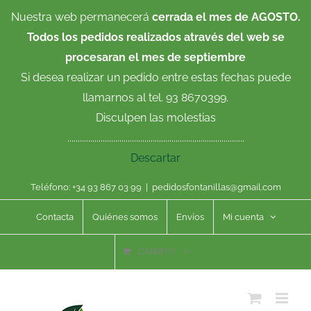
Saltar
Nuestra web permanecerá
cerrada el mes de AGOSTO.
al
Todos los pedidos realizados através del web se
contenido
procesaran el mes de septiembre
Si desea realizar un pedido entre estas fechas puede
llamarnos al tel. 93 8670399.
Disculpen las molestias
.....................................................................................
Descartar
Teléfono: +34 93 867 03 99
|
pedidosfontanillas@gmail.com
Contacta
Quiénes somos
Envíos
Mi cuenta
CARRITO