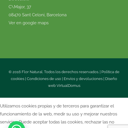
C\Major, 37
08470 Sant Celoni, Barcelona
Ver en google maps
© 2016 Flor Natural. Todos los derechos reservados. |
Política de
cookies
|
Condiciones de uso
|
Envíos y devoluciones
|
Diseño
web
VirtualDomus
Utilizamos cookies propias y de terceros para garantizar el
funcionamiento de la web, medir su uso y mejorar nuestros
servicios. Puede aceptar todas las cookies, rechazar las no