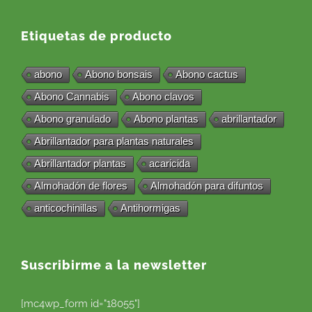
Etiquetas de producto
abono
Abono bonsais
Abono cactus
Abono Cannabis
Abono clavos
Abono granulado
Abono plantas
abrillantador
Abrillantador para plantas naturales
Abrillantador plantas
acaricida
Almohadón de flores
Almohadón para difuntos
anticochinillas
Antihormigas
Suscribirme a la newsletter
[mc4wp_form id="18055"]