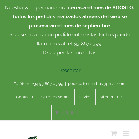
Saltar
Nuestra web permanecerá
cerrada el mes de AGOSTO.
al
Todos los pedidos realizados através del web se
contenido
procesaran el mes de septiembre
Si desea realizar un pedido entre estas fechas puede
llamarnos al tel. 93 8670399.
Disculpen las molestias
.....................................................................................
Descartar
Teléfono: +34 93 867 03 99
|
pedidosfontanillas@gmail.com
Contacta
Quiénes somos
Envíos
Mi cuenta
CARRITO