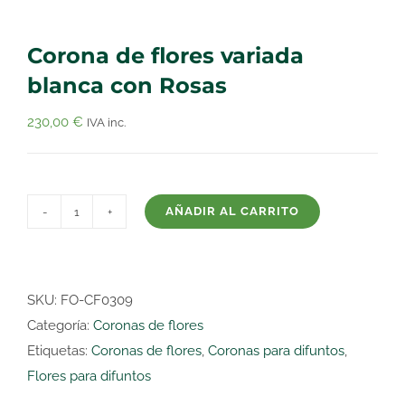
Corona de flores variada
blanca con Rosas
230,00
€
IVA inc.
AÑADIR AL CARRITO
Corona
de
flores
variada
SKU:
FO-CF0309
blanca
Categoría:
Coronas de flores
con
Etiquetas:
Coronas de flores
,
Coronas para difuntos
,
Rosas
Flores para difuntos
cantidad