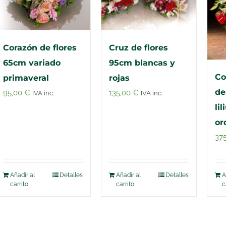
Corazón de flores
Cruz de flores
65cm variado
95cm blancas y
Co
primaveral
rojas
de
95,00
€
135,00
€
IVA inc.
IVA inc.
li
or
37
Añadir al
Detalles
Añadir al
Detalles
A
carrito
carrito
c