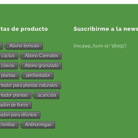
etas de producto
Suscribirme a la news
Abono bonsais
[mc4wp_form id="18055"]
 cactus
Abono Cannabis
 clavos
Abono granulado
 plantas
abrillantador
antador para plantas naturales
antador plantas
acaricida
adón de flores
adón para difuntos
chinillas
Antihormigas