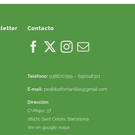
letter
Contacto
Teléfono:
938670399 – 692048321
E-mail:
pedidosfontanillas@gmail.com
Dirección:
C\Major, 37
08470 Sant Celoni, Barcelona
Ver en google maps