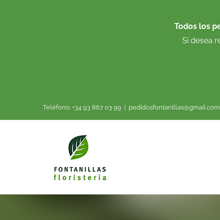
Saltar
al
Todos los p
contenido
Si desea r
Teléfono: +34 93 867 03 99
|
pedidosfontanillas@gmail.com