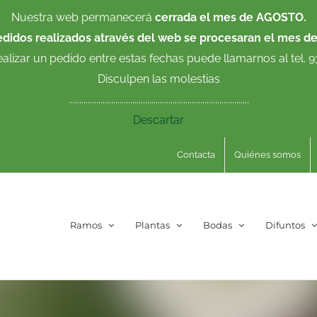
Nuestra web permanecerá
cerrada el mes de AGOSTO.
edidos realizados através del web se procesaran el mes d
ealizar un pedido entre estas fechas puede llamarnos al tel. 
Disculpen las molestias
.....................................................................................
Descartar
Contacta
Quiénes somos
Ramos
Plantas
Bodas
Difuntos