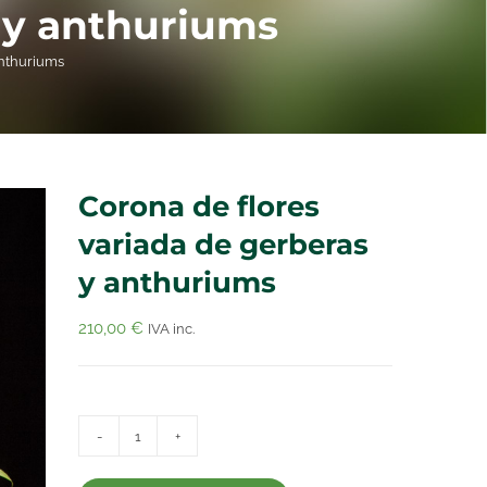
s y anthuriums
anthuriums
Corona de flores
variada de gerberas
y anthuriums
210,00
€
IVA inc.
Corona
de