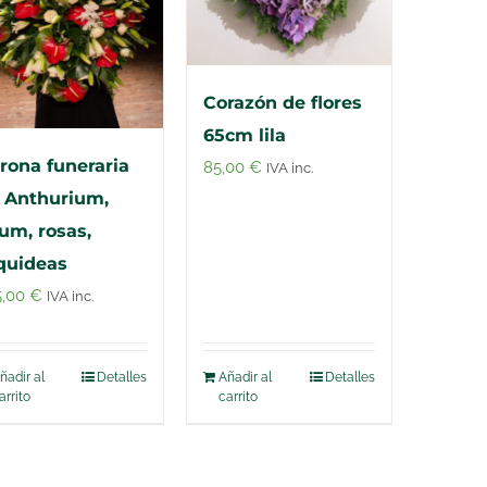
Corazón de flores
65cm lila
rona funeraria
85,00
€
IVA inc.
 Anthurium,
lium, rosas,
quideas
5,00
€
IVA inc.
ñadir al
Detalles
Añadir al
Detalles
arrito
carrito