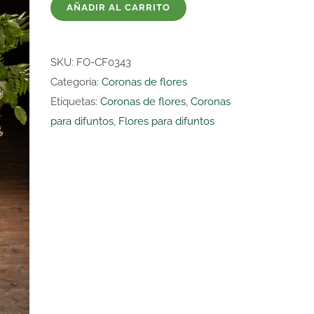
AÑADIR AL CARRITO
flores
variada
de
SKU:
FO-CF0343
gerberas
Categoría:
Coronas de flores
y
Etiquetas:
Coronas de flores
,
Coronas
anthuriums
para difuntos
,
Flores para difuntos
cantidad