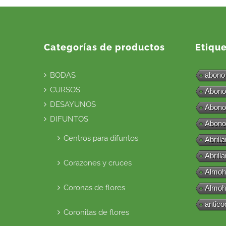
Categorías de productos
Etiqu
BODAS
abono
CURSOS
Abono
DESAYUNOS
Abono
DIFUNTOS
Abono
Centros para difuntos
Abrill
Abrill
Corazones y cruces
Almoh
Coronas de flores
Almoh
antico
Coronitas de flores