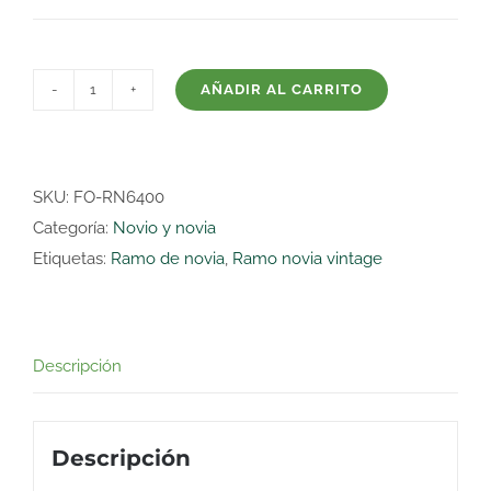
AÑADIR AL CARRITO
Ramo
de
novia
vintage
SKU:
FO-RN6400
rosa
Categoría:
Novio y novia
cantidad
Etiquetas:
Ramo de novia
,
Ramo novia vintage
Descripción
Descripción