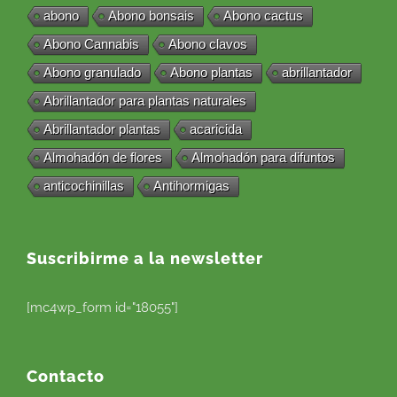
abono
Abono bonsais
Abono cactus
Abono Cannabis
Abono clavos
Abono granulado
Abono plantas
abrillantador
Abrillantador para plantas naturales
Abrillantador plantas
acaricida
Almohadón de flores
Almohadón para difuntos
anticochinillas
Antihormigas
Suscribirme a la newsletter
[mc4wp_form id="18055"]
Contacto