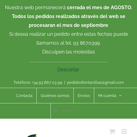
Saltar
Nuestra web permanecerá
cerrada el mes de AGOSTO.
al
Todos los pedidos realizados através del web se
contenido
procesaran el mes de septiembre
Si desea realizar un pedido entre estas fechas puede
llamarnos al tel. 93 8670399.
Disculpen las molestias
.....................................................................................
Descartar
Teléfono: +34 93 867 03 99
|
pedidosfontanillas@gmail.com
Contacta
Quiénes somos
Envíos
Mi cuenta
CARRITO