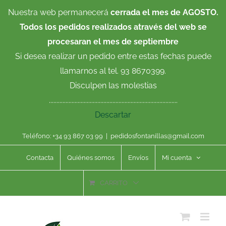
Saltar
Nuestra web permanecerá
cerrada el mes de AGOSTO.
al
Todos los pedidos realizados através del web se
contenido
procesaran el mes de septiembre
Si desea realizar un pedido entre estas fechas puede
llamarnos al tel. 93 8670399.
Disculpen las molestias
.....................................................................................
Descartar
Teléfono: +34 93 867 03 99
|
pedidosfontanillas@gmail.com
Contacta
Quiénes somos
Envíos
Mi cuenta
CARRITO