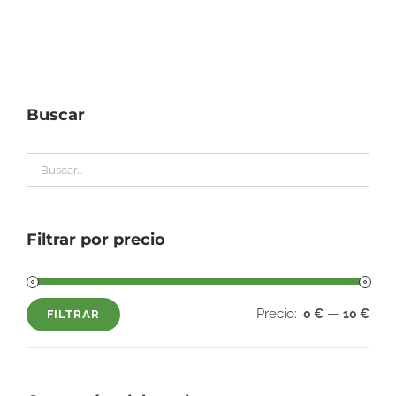
Buscar
Filtrar por precio
Precio:
—
0 €
10 €
FILTRAR
Precio
Precio
mínimo
máximo