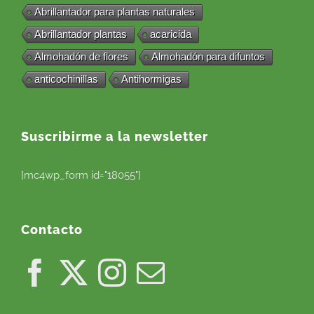
Abrillantador para plantas naturales
Abrillantador plantas
acaricida
Almohadón de flores
Almohadón para difuntos
anticochinillas
Antihormigas
Suscribirme a la newsletter
[mc4wp_form id="18055"]
Contacto