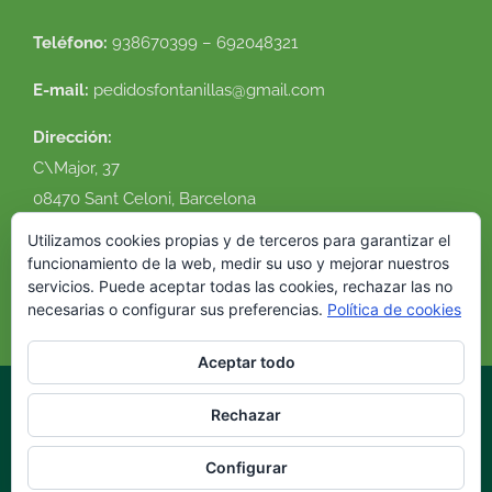
Teléfono:
938670399 – 692048321
E-mail:
pedidosfontanillas@gmail.com
Dirección:
C\Major, 37
08470 Sant Celoni, Barcelona
Ver en google maps
Utilizamos cookies propias y de terceros para garantizar el
funcionamiento de la web, medir su uso y mejorar nuestros
servicios. Puede aceptar todas las cookies, rechazar las no
necesarias o configurar sus preferencias.
Política de cookies
Aceptar todo
Rechazar
© 2016 Flor Natural. Todos los derechos reservados. |
Política de
cookies
|
Condiciones de uso
|
Envíos y devoluciones
|
Diseño
Configurar
web
VirtualDomus