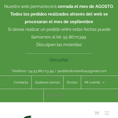
Saltar
Nuestra web permanecerá
cerrada el mes de AGOSTO.
al
Todos los pedidos realizados através del web se
contenido
procesaran el mes de septiembre
Si desea realizar un pedido entre estas fechas puede
llamarnos al tel. 93 8670399.
Disculpen las molestias
.....................................................................................
Descartar
Teléfono: +34 93 867 03 99
|
pedidosfontanillas@gmail.com
Contacta
Quiénes somos
Envíos
Mi cuenta
CARRITO