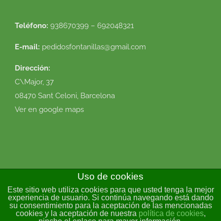
Teléfono:
938670399 – 692048321
E-mail:
pedidosfontanillas@gmail.com
Dirección:
C\Major, 37
08470 Sant Celoni, Barcelona
Ver en google maps
Uso de cookies
Este sitio web utiliza cookies para que usted tenga la mejor
© 2016 Flor Natural. Todos los derechos reservados. |
Política de
experiencia de usuario. Si continúa navegando está dando
su consentimiento para la aceptación de las mencionadas
cookies
|
Condiciones de uso
|
Envíos y devoluciones
|
Diseño
cookies y la aceptación de nuestra
política de cookies
,
web
VirtualDomus