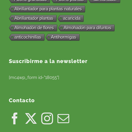
Abrillantador para plantas naturales
Abrillantador plantas
acaricida
Almohadón de flores
Almohadón para difuntos
anticochinillas
Antihormigas
Suscribirme a la newsletter
[mc4wp_form id="18055"]
Contacto