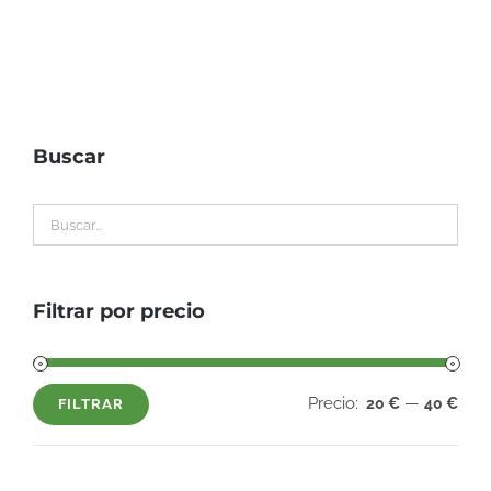
Buscar
Filtrar por precio
Precio:
—
20 €
40 €
FILTRAR
Precio
Precio
mínimo
máximo