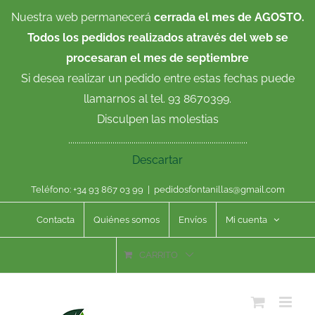
Saltar
Nuestra web permanecerá
cerrada el mes de AGOSTO.
al
Todos los pedidos realizados através del web se
contenido
procesaran el mes de septiembre
Si desea realizar un pedido entre estas fechas puede
llamarnos al tel. 93 8670399.
Disculpen las molestias
.....................................................................................
Descartar
Teléfono: +34 93 867 03 99
|
pedidosfontanillas@gmail.com
Contacta
Quiénes somos
Envíos
Mi cuenta
CARRITO