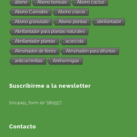
abono
Abono bonsais
Abono cactus
Abono Cannabis
Abono clavos
Abono granulado
Abono plantas
abrillantador
Abrillantador para plantas naturales
Abrillantador plantas
acaricida
Almohadón de flores
Almohadón para difuntos
anticochinillas
Antihormigas
Suscribirme a la newsletter
[mc4wp_form id="18055"]
Contacto