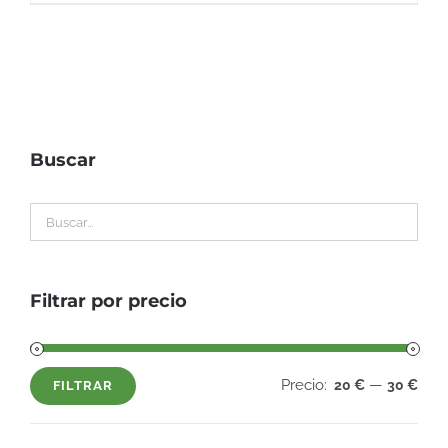
Buscar
Filtrar por precio
Precio:
—
20 €
30 €
FILTRAR
Precio
Precio
mínimo
máximo