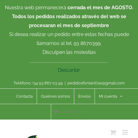
Saltar
Nuestra web permanecerá
cerrada el mes de AGOSTO.
al
Todos los pedidos realizados através del web se
contenido
procesaran el mes de septiembre
Si desea realizar un pedido entre estas fechas puede
llamarnos al tel. 93 8670399.
Disculpen las molestias
.....................................................................................
Descartar
Teléfono: +34 93 867 03 99
|
pedidosfontanillas@gmail.com
Contacta
Quiénes somos
Envíos
Mi cuenta
CARRITO