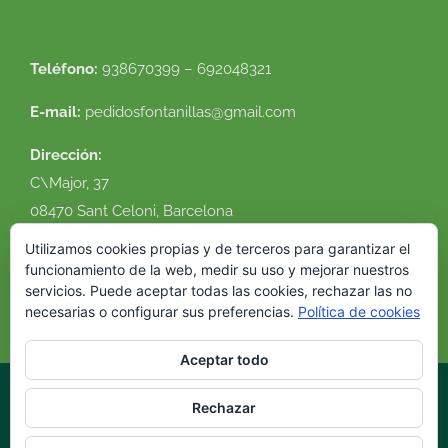
Teléfono:
938670399 – 692048321
E-mail:
pedidosfontanillas@gmail.com
Dirección:
C\Major, 37
08470 Sant Celoni, Barcelona
Ver en google maps
Utilizamos cookies propias y de terceros para garantizar el
funcionamiento de la web, medir su uso y mejorar nuestros
servicios. Puede aceptar todas las cookies, rechazar las no
necesarias o configurar sus preferencias.
Política de cookies
Aceptar todo
Rechazar
© 2016 Flor Natural. Todos los derechos reservados. |
Política de
cookies
|
Condiciones de uso
|
Envíos y devoluciones
|
Diseño