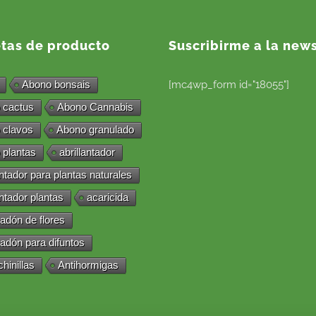
etas de producto
Suscribirme a la news
Abono bonsais
[mc4wp_form id="18055"]
 cactus
Abono Cannabis
 clavos
Abono granulado
 plantas
abrillantador
antador para plantas naturales
antador plantas
acaricida
adón de flores
adón para difuntos
chinillas
Antihormigas