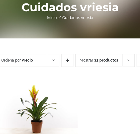
Cuidados vriesia
Inicio
Cuidados vriesia
Ordena por
Precio
Mostrar
32 productos