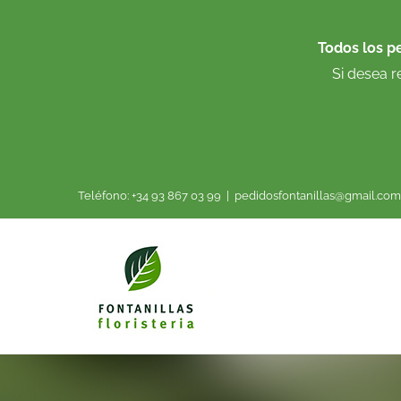
Saltar
al
Todos los p
contenido
Si desea r
Teléfono: +34 93 867 03 99
|
pedidosfontanillas@gmail.com