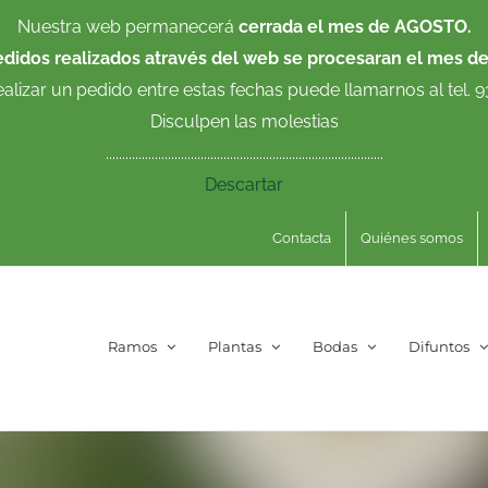
Nuestra web permanecerá
cerrada el mes de AGOSTO.
edidos realizados através del web se procesaran el mes d
ealizar un pedido entre estas fechas puede llamarnos al tel. 
Disculpen las molestias
.....................................................................................
Descartar
Contacta
Quiénes somos
Ramos
Plantas
Bodas
Difuntos