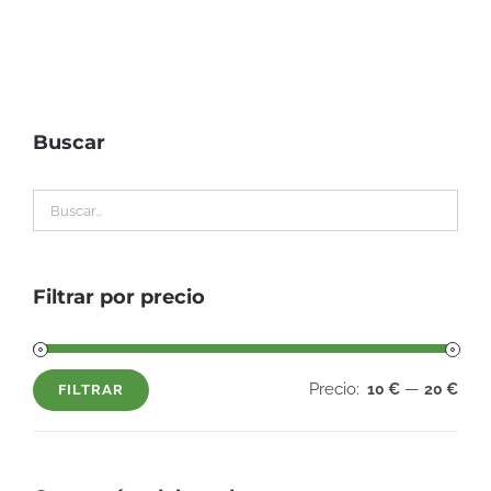
Buscar
Filtrar por precio
Precio:
—
10 €
20 €
FILTRAR
Precio
Precio
mínimo
máximo