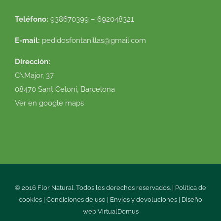
Teléfono:
938670399 – 692048321
E-mail:
pedidosfontanillas@gmail.com
Dirección:
C\Major, 37
08470 Sant Celoni, Barcelona
Ver en google maps
© 2016 Flor Natural. Todos los derechos reservados. |
Política de
cookies
|
Condiciones de uso
|
Envíos y devoluciones
|
Diseño
web
VirtualDomus