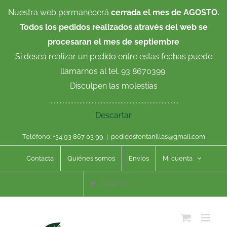
Saltar
Nuestra web permanecerá
cerrada el mes de AGOSTO.
al
Todos los pedidos realizados através del web se
contenido
procesaran el mes de septiembre
Si desea realizar un pedido entre estas fechas puede
llamarnos al tel. 93 8670399.
Disculpen las molestias
.....................................................................................
Descartar
Teléfono: +34 93 867 03 99
|
pedidosfontanillas@gmail.com
Contacta
Quiénes somos
Envíos
Mi cuenta
CARRITO