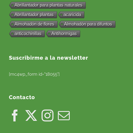
Abrillantador para plantas naturales
Abrillantador plantas
acaricida
Almohadón de flores
Almohadón para difuntos
anticochinillas
Antihormigas
Suscribirme a la newsletter
[mc4wp_form id="18055"]
Contacto