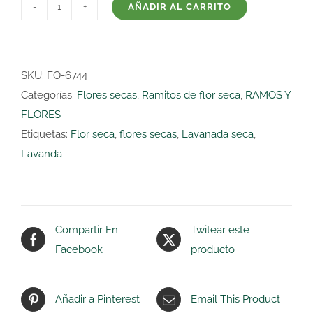
AÑADIR AL CARRITO
LAVANDA
NATURAL
(RAMILLETE)
cantidad
SKU:
FO-6744
Categorías:
Flores secas
,
Ramitos de flor seca
,
RAMOS Y
FLORES
Etiquetas:
Flor seca
,
flores secas
,
Lavanada seca
,
Lavanda
Compartir En
Twitear este
Facebook
producto
Añadir a Pinterest
Email This Product