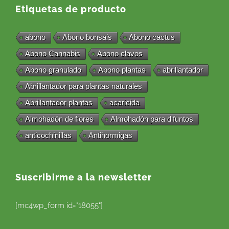
Etiquetas de producto
abono
Abono bonsais
Abono cactus
Abono Cannabis
Abono clavos
Abono granulado
Abono plantas
abrillantador
Abrillantador para plantas naturales
Abrillantador plantas
acaricida
Almohadón de flores
Almohadón para difuntos
anticochinillas
Antihormigas
Suscribirme a la newsletter
[mc4wp_form id="18055"]