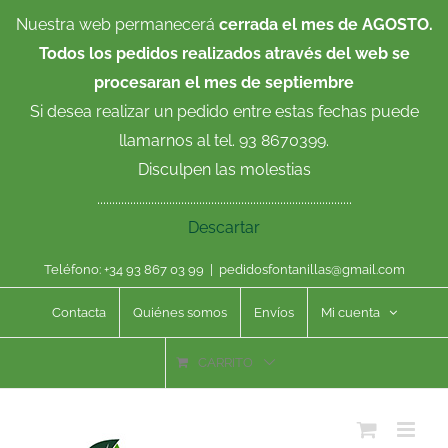
Saltar
Nuestra web permanecerá
cerrada el mes de AGOSTO.
al
Todos los pedidos realizados através del web se
contenido
procesaran el mes de septiembre
Si desea realizar un pedido entre estas fechas puede
llamarnos al tel. 93 8670399.
Disculpen las molestias
.....................................................................................
Descartar
Teléfono: +34 93 867 03 99
|
pedidosfontanillas@gmail.com
Contacta
Quiénes somos
Envíos
Mi cuenta
CARRITO