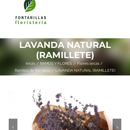
LAVANDA NATURAL
(RAMILLETE)
Inicio
RAMOS Y FLORES
Flores secas
Ramitos de flor seca
LAVANDA NATURAL (RAMILLETE)