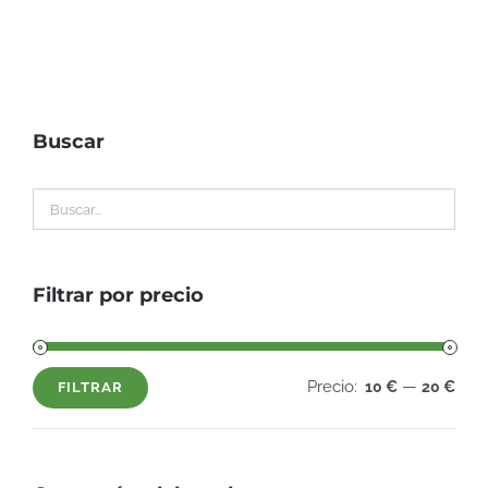
Buscar
Filtrar por precio
Precio:
—
10 €
20 €
FILTRAR
Precio
Precio
mínimo
máximo