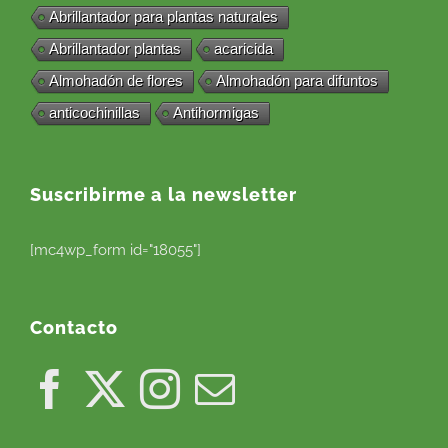
Abrillantador para plantas naturales
Abrillantador plantas
acaricida
Almohadón de flores
Almohadón para difuntos
anticochinillas
Antihormigas
Suscribirme a la newsletter
[mc4wp_form id="18055"]
Contacto