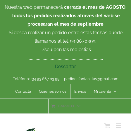
Saltar
Nuestra web permanecerá
cerrada el mes de AGOSTO.
al
Todos los pedidos realizados através del web se
contenido
procesaran el mes de septiembre
Si desea realizar un pedido entre estas fechas puede
llamarnos al tel. 93 8670399.
Disculpen las molestias
.....................................................................................
Descartar
Teléfono: +34 93 867 03 99
|
pedidosfontanillas@gmail.com
Contacta
Quiénes somos
Envíos
Mi cuenta
CARRITO