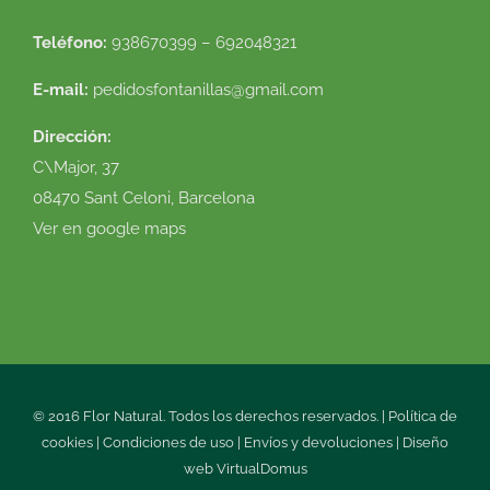
Teléfono:
938670399 – 692048321
E-mail:
pedidosfontanillas@gmail.com
Dirección:
C\Major, 37
08470 Sant Celoni, Barcelona
Ver en google maps
© 2016 Flor Natural. Todos los derechos reservados. |
Política de
cookies
|
Condiciones de uso
|
Envíos y devoluciones
|
Diseño
web
VirtualDomus