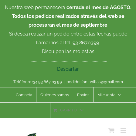
Saltar
Nuestra web permanecerá
cerrada el mes de AGOSTO.
al
Todos los pedidos realizados através del web se
contenido
procesaran el mes de septiembre
Si desea realizar un pedido entre estas fechas puede
llamarnos al tel. 93 8670399.
Disculpen las molestias
.....................................................................................
Descartar
Teléfono: +34 93 867 03 99
|
pedidosfontanillas@gmail.com
Contacta
Quiénes somos
Envíos
Mi cuenta
CARRITO