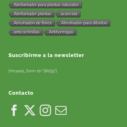
Abrillantador para plantas naturales
Abrillantador plantas
acaricida
Almohadón de flores
Almohadón para difuntos
anticochinillas
Antihormigas
Suscribirme a la newsletter
[mc4wp_form id="18055"]
Contacto