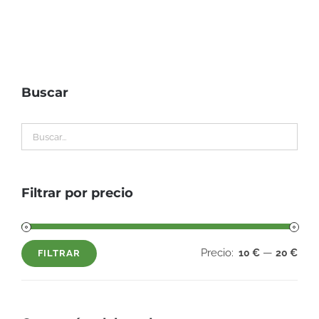
Buscar
Filtrar por precio
Precio:
—
10 €
20 €
FILTRAR
Precio
Precio
mínimo
máximo