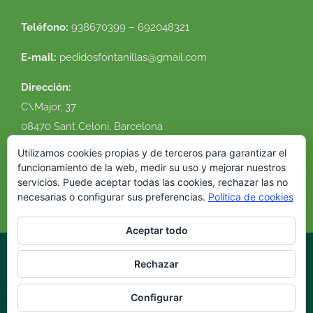
Teléfono:
938670399 – 692048321
E-mail:
pedidosfontanillas@gmail.com
Dirección:
C\Major, 37
08470 Sant Celoni, Barcelona
Ver en google maps
Utilizamos cookies propias y de terceros para garantizar el
funcionamiento de la web, medir su uso y mejorar nuestros
servicios. Puede aceptar todas las cookies, rechazar las no
necesarias o configurar sus preferencias.
Política de cookies
Aceptar todo
Rechazar
© 2016 Flor Natural. Todos los derechos reservados. |
Política de
cookies
|
Condiciones de uso
|
Envíos y devoluciones
|
Diseño
Configurar
web
VirtualDomus