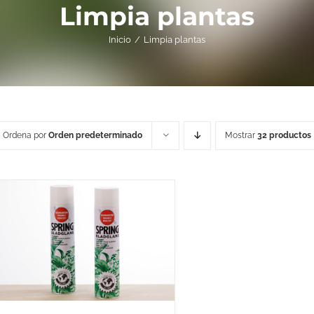
Limpia plantas
Inicio
Limpia plantas
Ordena por
Orden predeterminado
Mostrar
32 productos