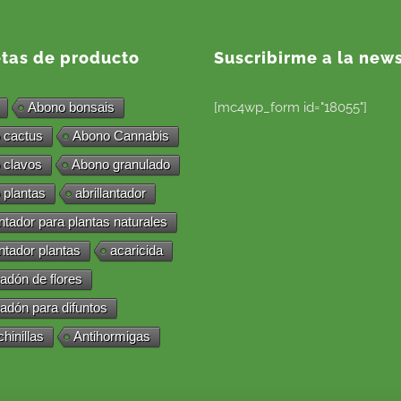
etas de producto
Suscribirme a la news
Abono bonsais
[mc4wp_form id="18055"]
 cactus
Abono Cannabis
 clavos
Abono granulado
 plantas
abrillantador
antador para plantas naturales
antador plantas
acaricida
adón de flores
adón para difuntos
chinillas
Antihormigas