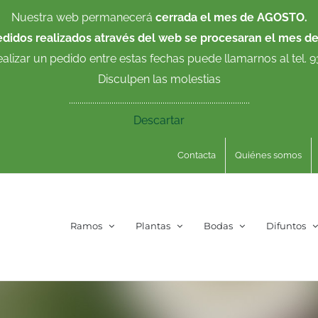
Nuestra web permanecerá
cerrada el mes de AGOSTO.
edidos realizados através del web se procesaran el mes d
ealizar un pedido entre estas fechas puede llamarnos al tel. 
Disculpen las molestias
.....................................................................................
Descartar
Contacta
Quiénes somos
Ramos
Plantas
Bodas
Difuntos