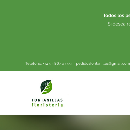
Saltar
al
Todos los p
contenido
Si desea r
Teléfono: +34 93 867 03 99
|
pedidosfontanillas@gmail.com