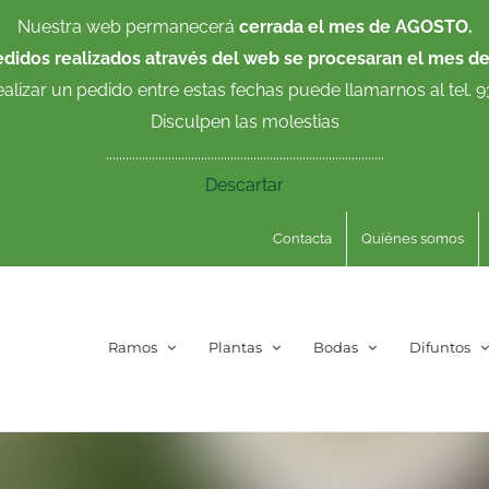
Nuestra web permanecerá
cerrada el mes de AGOSTO.
edidos realizados através del web se procesaran el mes d
ealizar un pedido entre estas fechas puede llamarnos al tel. 
Disculpen las molestias
.....................................................................................
Descartar
Contacta
Quiénes somos
Ramos
Plantas
Bodas
Difuntos