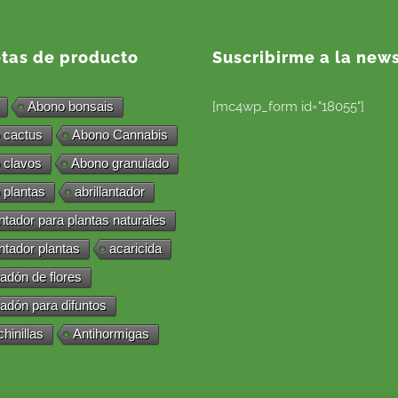
etas de producto
Suscribirme a la news
Abono bonsais
[mc4wp_form id="18055"]
 cactus
Abono Cannabis
 clavos
Abono granulado
 plantas
abrillantador
antador para plantas naturales
antador plantas
acaricida
adón de flores
adón para difuntos
chinillas
Antihormigas