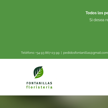
Saltar
al
Todos los p
contenido
Si desea r
Teléfono: +34 93 867 03 99
|
pedidosfontanillas@gmail.com