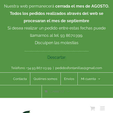
Saltar
Nuestra web permanecerá
cerrada el mes de AGOSTO.
al
Todos los pedidos realizados através del web se
contenido
procesaran el mes de septiembre
Si desea realizar un pedido entre estas fechas puede
llamarnos al tel. 93 8670399.
Disculpen las molestias
.....................................................................................
Descartar
Teléfono: +34 93 867 03 99
|
pedidosfontanillas@gmail.com
Contacta
Quiénes somos
Envíos
Mi cuenta
CARRITO