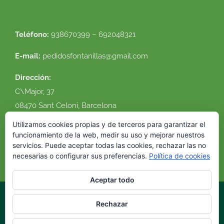
Teléfono:
938670399 – 692048321
E-mail:
pedidosfontanillas@gmail.com
Dirección:
C\Major, 37
08470 Sant Celoni, Barcelona
Ver en google maps
Utilizamos cookies propias y de terceros para garantizar el
funcionamiento de la web, medir su uso y mejorar nuestros
servicios. Puede aceptar todas las cookies, rechazar las no
necesarias o configurar sus preferencias.
Política de cookies
Aceptar todo
Rechazar
© 2016 Flor Natural. Todos los derechos reservados. |
Política de
cookies
|
Condiciones de uso
|
Envíos y devoluciones
|
Diseño