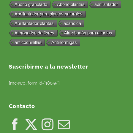
Abono granulado
Abono plantas
abrillantador
Abrillantador para plantas naturales
Abrillantador plantas
acaricida
Almohadón de flores
Almohadón para difuntos
anticochinillas
Antihormigas
Suscribirme a la newsletter
[mc4wp_form id="18055"]
Contacto