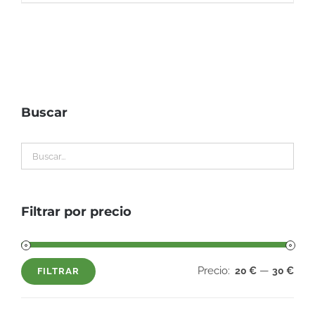
Buscar
Filtrar por precio
Precio:
—
20 €
30 €
FILTRAR
Precio
Precio
mínimo
máximo