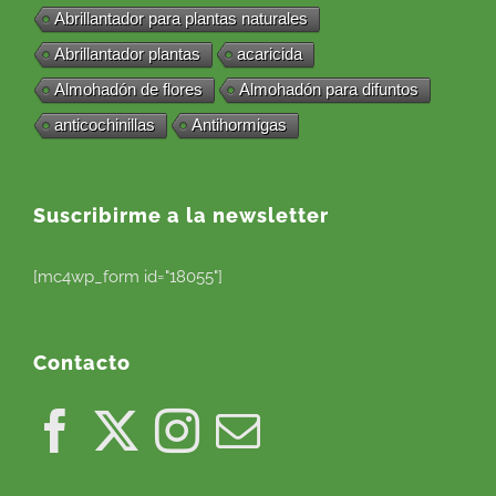
Abrillantador para plantas naturales
Abrillantador plantas
acaricida
Almohadón de flores
Almohadón para difuntos
anticochinillas
Antihormigas
Suscribirme a la newsletter
[mc4wp_form id="18055"]
Contacto