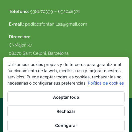
Teléfono:
938670399 – 692048321
E-mail:
pedidosfontanillas@gmail.com
Dirección:
C\Major, 37
08470 Sant Celoni, Barcelona
Ver en google maps
Utilizamos cookies propias y de terceros para garantizar el
funcionamiento de la web, medir su uso y mejorar nuestros
servicios. Puede aceptar todas las cookies, rechazar las no
necesarias o configurar sus preferencias.
Política de cookies
Aceptar todo
Rechazar
© 2016 Flor Natural. Todos los derechos reservados. |
Política de
cookies
|
Condiciones de uso
|
Envíos y devoluciones
|
Diseño
Configurar
web
VirtualDomus