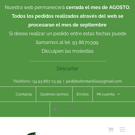
Saltar
Nuestra web permanecerá
cerrada el mes de AGOSTO.
al
Todos los pedidos realizados através del web se
contenido
procesaran el mes de septiembre
Si desea realizar un pedido entre estas fechas puede
llamarnos al tel. 93 8670399.
Disculpen las molestias
.....................................................................................
Descartar
Teléfono: +34 93 867 03 99
|
pedidosfontanillas@gmail.com
Contacta
Quiénes somos
Envíos
Mi cuenta
CARRITO