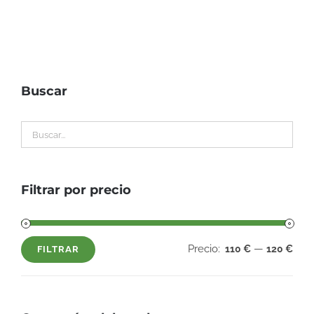
Buscar
Filtrar por precio
Precio:
—
110 €
120 €
FILTRAR
Precio
Precio
mínimo
máximo