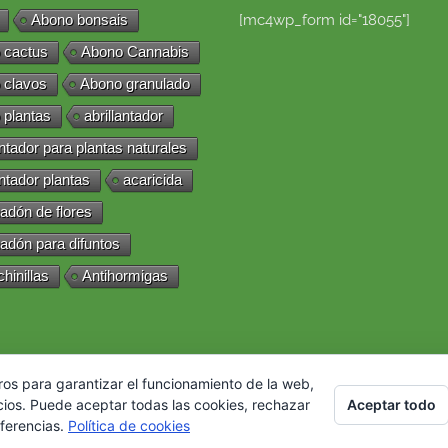
Abono bonsais
[mc4wp_form id="18055"]
 cactus
Abono Cannabis
 clavos
Abono granulado
 plantas
abrillantador
antador para plantas naturales
antador plantas
acaricida
adón de flores
adón para difuntos
chinillas
Antihormigas
ros para garantizar el funcionamiento de la web,
Aceptar todo
cios. Puede aceptar todas las cookies, rechazar
eferencias.
Política de cookies
chos reservados. |
Política de cookies
|
Condiciones de uso
|
Envíos y devo