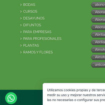
BODAS
abono
CURSOS
Abono
DESAYUNOS
Abono
DIFUNTOS
Abono
PARA EMPRESAS
Abrill
PARA PROFESIONALES
Abrill
PLANTAS
Almoh
RAMOS Y FLORES
Almoh
antico
Utilizamos cookies propias y de terce
medir su uso y mejorar nuestros servi
las no necesarias o configurar sus pr
© 2016 Flor Natural. Todos los dere