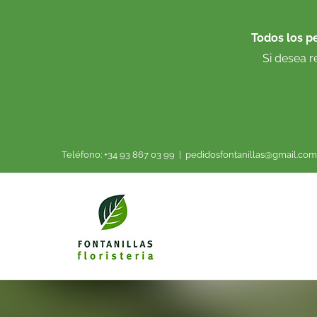
Saltar
al
Todos los p
contenido
Si desea r
Teléfono: +34 93 867 03 99
|
pedidosfontanillas@gmail.com