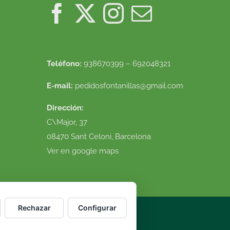
Teléfono:
938670399 – 692048321
E-mail:
pedidosfontanillas@gmail.com
Dirección:
C\Major, 37
08470 Sant Celoni, Barcelona
Ver en google maps
Rechazar
Configurar
luciones
|
Diseño web
VirtualDomus