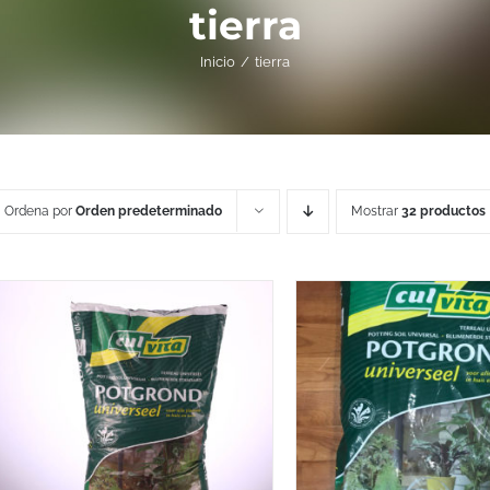
tierra
Inicio
tierra
Ordena por
Orden predeterminado
Mostrar
32 productos