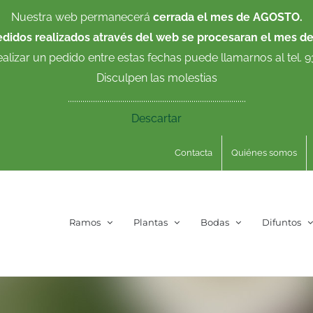
Nuestra web permanecerá
cerrada el mes de AGOSTO.
edidos realizados através del web se procesaran el mes d
ealizar un pedido entre estas fechas puede llamarnos al tel. 
Disculpen las molestias
.....................................................................................
Descartar
Contacta
Quiénes somos
Ramos
Plantas
Bodas
Difuntos