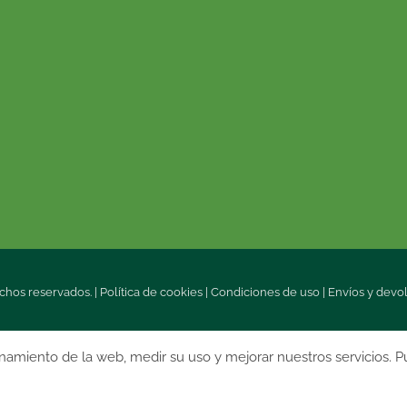
chos reservados. |
Política de cookies
|
Condiciones de uso
|
Envíos y devo
onamiento de la web, medir su uso y mejorar nuestros servicios. P