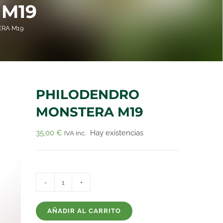
M19
RA M19
PHILODENDRO
MONSTERA M19
35,00
€
Hay existencias
IVA inc.
PHILODENDRO
MONSTERA
AÑADIR AL CARRITO
M19