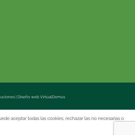
luciones
|
Diseño web
VirtualDomus
uede aceptar todas las cookies, rechazar las no necesarias o