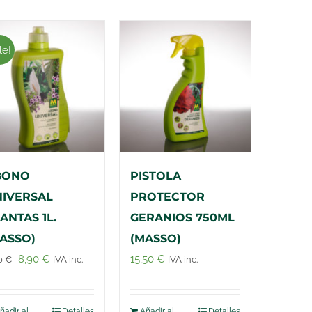
le!
BONO
PISTOLA
IVERSAL
PROTECTOR
ANTAS 1L.
GERANIOS 750ML
ASSO)
(MASSO)
El
El
8,90
€
15,50
€
0
€
IVA inc.
IVA inc.
precio
precio
original
actual
ñadir al
Detalles
Añadir al
Detalles