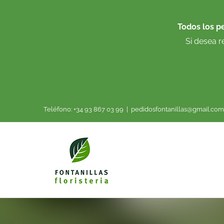
Saltar
al
Todos los p
contenido
Si desea r
Teléfono: +34 93 867 03 99
|
pedidosfontanillas@gmail.com