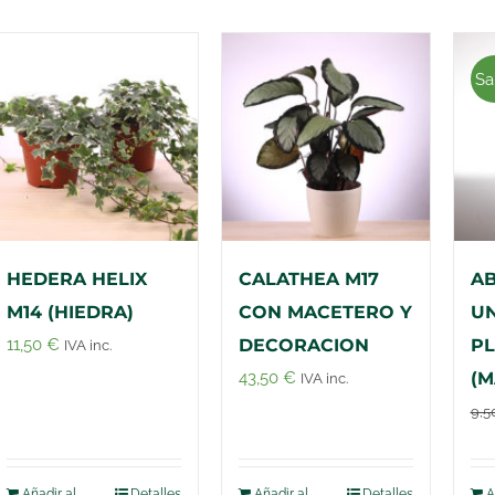
Sa
HEDERA HELIX
CALATHEA M17
A
M14 (HIEDRA)
CON MACETERO Y
UN
11,50
€
DECORACION
PL
IVA inc.
43,50
€
(M
IVA inc.
9,5
Añadir al
Detalles
Añadir al
Detalles
A