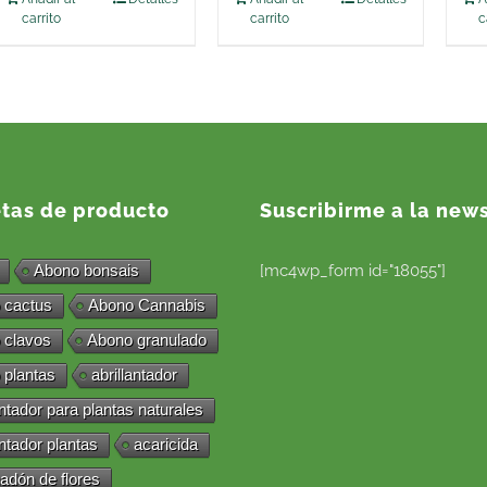
carrito
carrito
c
etas de producto
Suscribirme a la news
Abono bonsais
[mc4wp_form id="18055"]
 cactus
Abono Cannabis
 clavos
Abono granulado
 plantas
abrillantador
antador para plantas naturales
antador plantas
acaricida
adón de flores