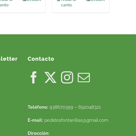
era:
es:
arrito
carrito
9,50 €.
8,90 €.
letter
Contacto
Teléfono:
938670399 – 692048321
E-mail:
pedidosfontanillas@gmail.com
Dirección: