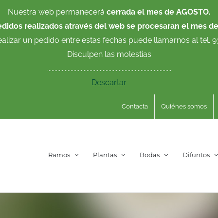
Nuestra web permanecerá
cerrada el mes de AGOSTO.
edidos realizados através del web se procesaran el mes d
ealizar un pedido entre estas fechas puede llamarnos al tel. 
Disculpen las molestias
.....................................................................................
Descartar
Contacta
Quiénes somos
Ramos
Plantas
Bodas
Difuntos