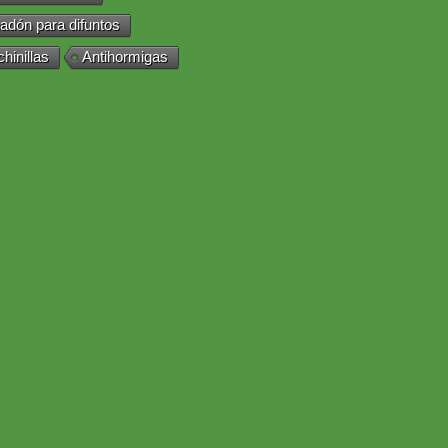
adón para difuntos
chinillas
Antihormigas