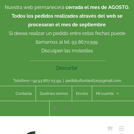
Saltar
Nuestra web permanecerá
cerrada el mes de AGOSTO.
al
Todos los pedidos realizados através del web se
contenido
procesaran el mes de septiembre
Si desea realizar un pedido entre estas fechas puede
llamarnos al tel. 93 8670399.
Disculpen las molestias
.....................................................................................
Descartar
Teléfono: +34 93 867 03 99
|
pedidosfontanillas@gmail.com
Contacta
Quiénes somos
Envíos
Mi cuenta
CARRITO