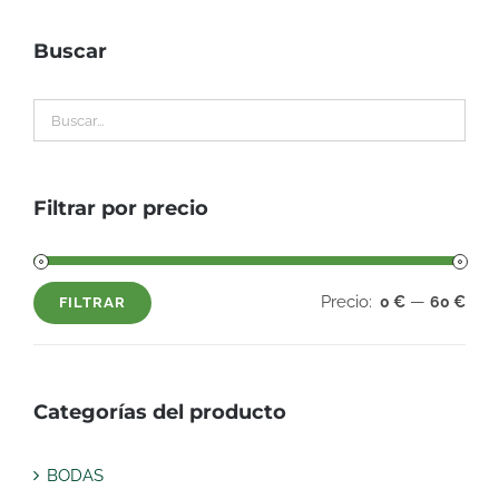
Buscar
Filtrar por precio
Precio:
—
0 €
60 €
FILTRAR
Precio
Precio
mínimo
máximo
Categorías del producto
BODAS