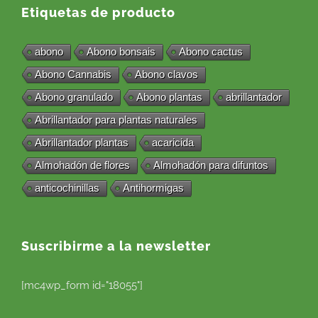
Etiquetas de producto
abono
Abono bonsais
Abono cactus
Abono Cannabis
Abono clavos
Abono granulado
Abono plantas
abrillantador
Abrillantador para plantas naturales
Abrillantador plantas
acaricida
Almohadón de flores
Almohadón para difuntos
anticochinillas
Antihormigas
Suscribirme a la newsletter
[mc4wp_form id="18055"]