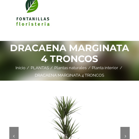
DRACAENA MARGINATA
4 TRONCOS
Inicio
PLANTAS
Plantas naturales
Planta interior
DRACAENA MARGINATA 4 TRONCOS