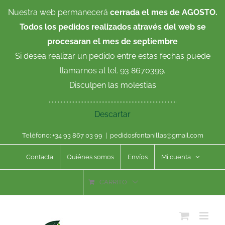
Saltar
Nuestra web permanecerá
cerrada el mes de AGOSTO.
al
Todos los pedidos realizados através del web se
contenido
procesaran el mes de septiembre
Si desea realizar un pedido entre estas fechas puede
llamarnos al tel. 93 8670399.
Disculpen las molestias
.....................................................................................
Descartar
Teléfono: +34 93 867 03 99
|
pedidosfontanillas@gmail.com
Contacta
Quiénes somos
Envíos
Mi cuenta
CARRITO