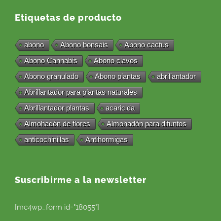
Etiquetas de producto
abono
Abono bonsais
Abono cactus
Abono Cannabis
Abono clavos
Abono granulado
Abono plantas
abrillantador
Abrillantador para plantas naturales
Abrillantador plantas
acaricida
Almohadón de flores
Almohadón para difuntos
anticochinillas
Antihormigas
Suscribirme a la newsletter
[mc4wp_form id="18055"]