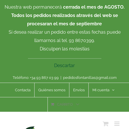
Saltar
Nuestra web permanecerá
cerrada el mes de AGOSTO.
al
Todos los pedidos realizados através del web se
contenido
procesaran el mes de septiembre
Si desea realizar un pedido entre estas fechas puede
llamarnos al tel. 93 8670399.
Disculpen las molestias
.....................................................................................
Descartar
Teléfono: +34 93 867 03 99
|
pedidosfontanillas@gmail.com
Contacta
Quiénes somos
Envíos
Mi cuenta
CARRITO