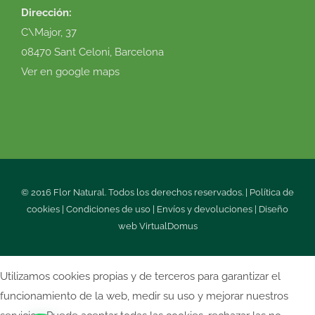
Dirección:
C\Major, 37
08470 Sant Celoni, Barcelona
Ver en google maps
© 2016 Flor Natural. Todos los derechos reservados. |
Política de
cookies
|
Condiciones de uso
|
Envíos y devoluciones
|
Diseño
web
VirtualDomus
Utilizamos cookies propias y de terceros para garantizar el
funcionamiento de la web, medir su uso y mejorar nuestros