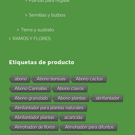
Plantas para regalar
Semillas y bulbos
Tierra y sustrato
RAMOS Y FLORES
Etiquetas de producto
abono
Abono bonsais
Abono cactus
Abono Cannabis
Abono clavos
Abono granulado
Abono plantas
abrillantador
Abrillantador para plantas naturales
Abrillantador plantas
acaricida
Almohadón de flores
Almohadón para difuntos