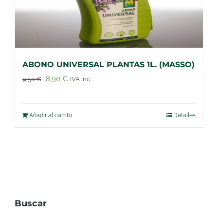
ABONO UNIVERSAL PLANTAS 1L. (MASSO)
El
El
8,90
€
9,50
€
IVA inc.
precio
precio
original
actual
Añadir al carrito
Detalles
era:
es:
9,50 €.
8,90 €.
Buscar