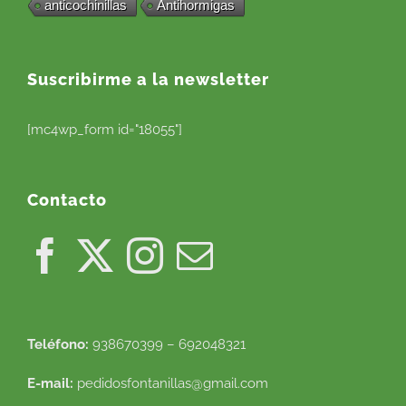
anticochinillas
Antihormigas
Suscribirme a la newsletter
[mc4wp_form id="18055"]
Contacto
Teléfono:
938670399 – 692048321
E-mail:
pedidosfontanillas@gmail.com