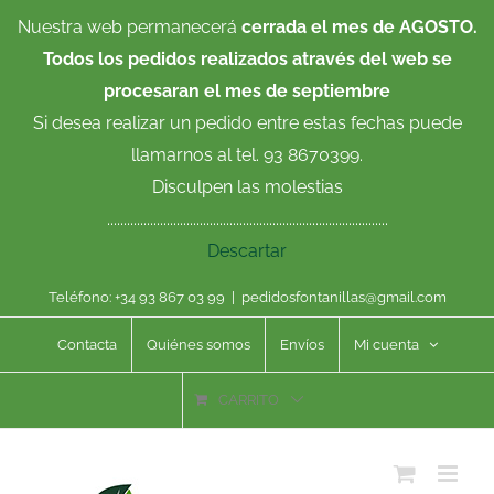
Saltar
Nuestra web permanecerá
cerrada el mes de AGOSTO.
al
Todos los pedidos realizados através del web se
contenido
procesaran el mes de septiembre
Si desea realizar un pedido entre estas fechas puede
llamarnos al tel. 93 8670399.
Disculpen las molestias
.....................................................................................
Descartar
Teléfono: +34 93 867 03 99
|
pedidosfontanillas@gmail.com
Contacta
Quiénes somos
Envíos
Mi cuenta
CARRITO