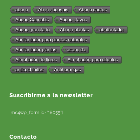
abono
Abono bonsais
Abono cactus
Abono Cannabis
Abono clavos
Abono granulado
Abono plantas
abrillantador
Abrillantador para plantas naturales
Abrillantador plantas
acaricida
Almohadón de flores
Almohadón para difuntos
anticochinillas
Antihormigas
Suscribirme a la newsletter
[mc4wp_form id="18055"]
Contacto