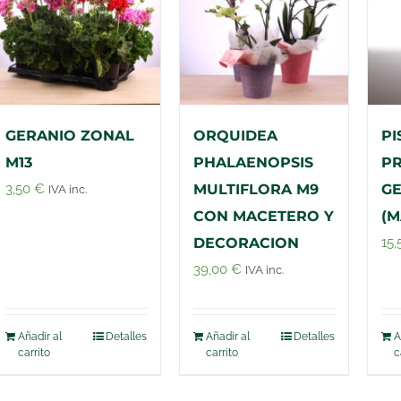
GERANIO ZONAL
ORQUIDEA
PI
M13
PHALAENOPSIS
P
3,50
€
MULTIFLORA M9
GE
IVA inc.
CON MACETERO Y
(M
DECORACION
15
39,00
€
IVA inc.
Añadir al
Detalles
Añadir al
Detalles
A
carrito
carrito
c