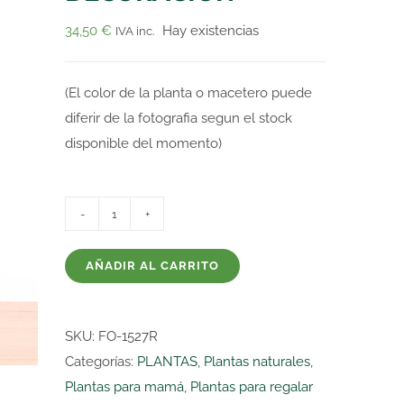
34,50
€
Hay existencias
IVA inc.
(El color de la planta o macetero puede
diferir de la fotografia segun el stock
disponible del momento)
ZAMIOCULCAS
M14
AÑADIR AL CARRITO
CON
MACETERO
Y
SKU:
FO-1527R
DECORACION
Categorías:
PLANTAS
,
Plantas naturales
,
cantidad
Plantas para mamá
,
Plantas para regalar