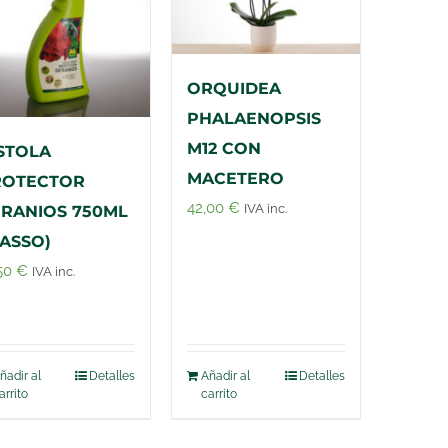
ORQUIDEA
PHALAENOPSIS
M12 CON
STOLA
MACETERO
ROTECTOR
42,00
€
IVA inc.
RANIOS 750ML
ASSO)
,50
€
IVA inc.
ñadir al
Detalles
Añadir al
Detalles
arrito
carrito