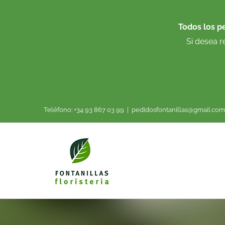
Saltar
al
Todos los p
contenido
Si desea r
Teléfono: +34 93 867 03 99
|
pedidosfontanillas@gmail.com