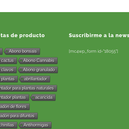
etas de producto
Suscribirme a la news
Abono bonsais
[mc4wp_form id="18055"]
 cactus
Abono Cannabis
 clavos
Abono granulado
 plantas
abrillantador
antador para plantas naturales
antador plantas
acaricida
adón de flores
adón para difuntos
chinillas
Antihormigas