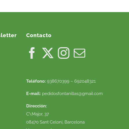
letter
Contacto
Teléfono:
938670399 – 692048321
E-mail:
pedidosfontanillas@gmail.com
Dirección:
C\Major, 37
08470 Sant Celoni, Barcelona