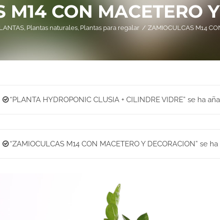
 M14 CON MACETERO 
LANTAS
Plantas naturales
Plantas para regalar
ZAMIOCULCAS M14 CO
“PLANTA HYDROPONIC CLUSIA + CILINDRE VIDRE” se ha añadid
“ZAMIOCULCAS M14 CON MACETERO Y DECORACION” se ha aña