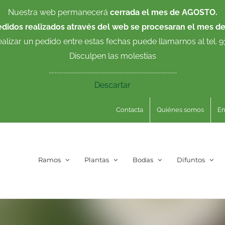
Nuestra web permanecerá
cerrada el mes de AGOSTO.
edidos realizados através del web se procesaran el mes d
ealizar un pedido entre estas fechas puede llamarnos al tel. 
Disculpen las molestias
.....................................................................................
Descartar
Contacta
Quiénes somos
En
Ramos
Plantas
Bodas
Difuntos