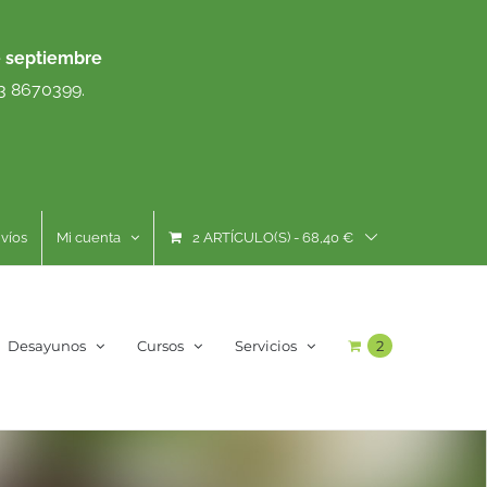
e septiembre
93 8670399.
víos
Mi cuenta
2 ARTÍCULO(S)
-
68,40
€
Desayunos
Cursos
Servicios
2