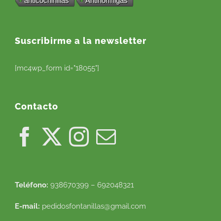
anticochinillas
Antihormigas
Suscribirme a la newsletter
[mc4wp_form id="18055"]
Contacto
Teléfono:
938670399 – 692048321
E-mail:
pedidosfontanillas@gmail.com