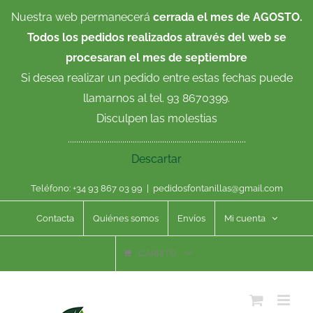
Saltar
Nuestra web permanecerá
cerrada el mes de AGOSTO.
al
Todos los pedidos realizados através del web se
contenido
procesaran el mes de septiembre
Si desea realizar un pedido entre estas fechas puede
llamarnos al tel. 93 8670399.
Disculpen las molestias
.....................................................................................
Descartar
Teléfono: +34 93 867 03 99
|
pedidosfontanillas@gmail.com
Contacta
Quiénes somos
Envíos
Mi cuenta
CARRITO