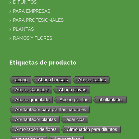
DIFUNTOS
PARA EMPRESAS
PARA PROFESIONALES
PLANTAS
RAMOS Y FLORES
Etiquetas de producto
abono
Abono bonsais
Abono cactus
Abono Cannabis
Abono clavos
Abono granulado
Abono plantas
abrillantador
Abrillantador para plantas naturales
Abrillantador plantas
acaricida
Almohadón de flores
Almohadón para difuntos