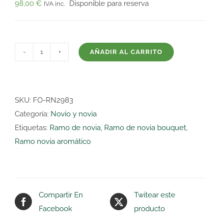
98,00
€
Disponible para reserva
IVA inc.
AÑADIR AL CARRITO
Ramo
de
novia
vintage
SKU:
FO-RN2983
Astilbe
Categoría:
Novio y novia
cantidad
Etiquetas:
Ramo de novia
,
Ramo de novia bouquet
,
Ramo novia aromático
Compartir En
Twitear este
Facebook
producto