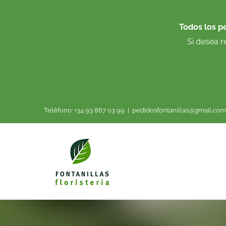
Saltar
al
Todos los p
contenido
Si desea r
Teléfono: +34 93 867 03 99
|
pedidosfontanillas@gmail.com