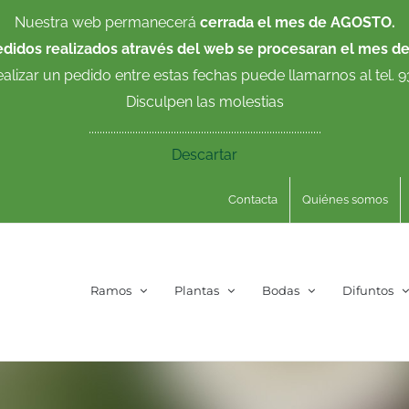
Nuestra web permanecerá
cerrada el mes de AGOSTO.
edidos realizados através del web se procesaran el mes d
ealizar un pedido entre estas fechas puede llamarnos al tel. 
Disculpen las molestias
.....................................................................................
Descartar
Contacta
Quiénes somos
Ramos
Plantas
Bodas
Difuntos