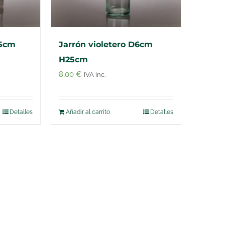
15cm
Jarrón violetero D6cm
H25cm
8,00
€
IVA inc.
Detalles
Añadir al carrito
Detalles