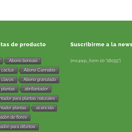
etas de producto
Suscribirme a la news
Abono bonsais
[mc4wp_form id="18055"]
 cactus
Abono Cannabis
 clavos
Abono granulado
 plantas
abrillantador
antador para plantas naturales
antador plantas
acaricida
adón de flores
adón para difuntos