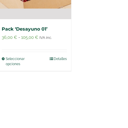
Pack ‘Desayuno 01’
Rango
36,00
€
-
105,00
€
IVA inc.
de
precios:
Seleccionar
Detalles
Este
desde
opciones
producto
36,00 €
tiene
hasta
múltiples
105,00 €
variantes.
Las
opciones
se
pueden