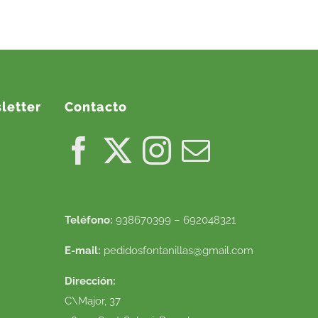
letter
Contacto
Teléfono:
938670399 – 692048321
E-mail:
pedidosfontanillas@gmail.com
Dirección:
C\Major, 37