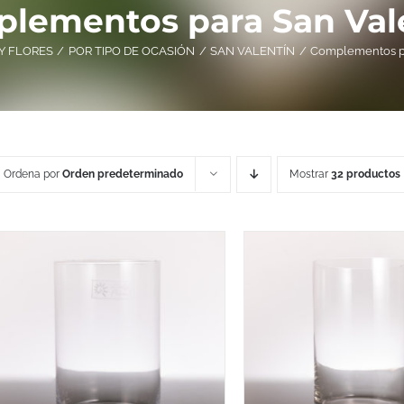
lementos para San Val
Y FLORES
POR TIPO DE OCASIÓN
SAN VALENTÍN
Complementos pa
Ordena por
Orden predeterminado
Mostrar
32 productos