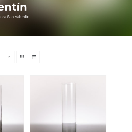
entín
ra San Valentín