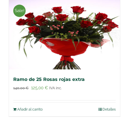
Sale!
Ramo de 25 Rosas rojas extra
El
El
125,00
€
140,00
€
IVA inc.
precio
precio
original
actual
Añadir al carrito
Detalles
era:
es:
140,00 €.
125,00 €.