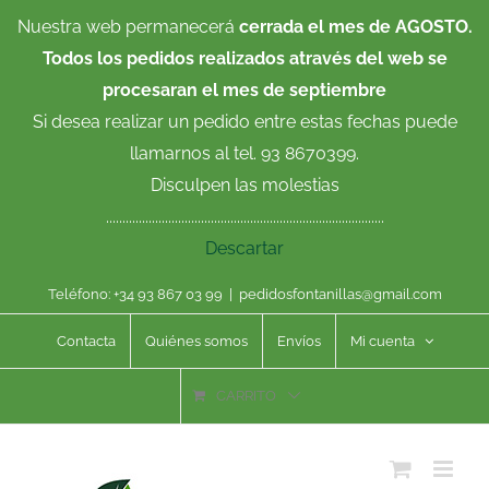
Saltar
Nuestra web permanecerá
cerrada el mes de AGOSTO.
al
Todos los pedidos realizados através del web se
contenido
procesaran el mes de septiembre
Si desea realizar un pedido entre estas fechas puede
llamarnos al tel. 93 8670399.
Disculpen las molestias
.....................................................................................
Descartar
Teléfono: +34 93 867 03 99
|
pedidosfontanillas@gmail.com
Contacta
Quiénes somos
Envíos
Mi cuenta
CARRITO