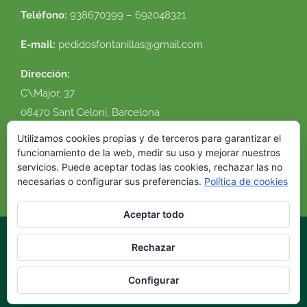
Teléfono:
938670399 – 692048321
E-mail:
pedidosfontanillas@gmail.com
Dirección:
C\Major, 37
08470 Sant Celoni, Barcelona
Ver en google maps
Utilizamos cookies propias y de terceros para garantizar el
funcionamiento de la web, medir su uso y mejorar nuestros
servicios. Puede aceptar todas las cookies, rechazar las no
necesarias o configurar sus preferencias.
Política de cookies
Aceptar todo
Rechazar
© 2016 Flor Natural. Todos los derechos reservados. |
Política de
cookies
|
Condiciones de uso
|
Envíos y devoluciones
|
Diseño
Configurar
web
VirtualDomus