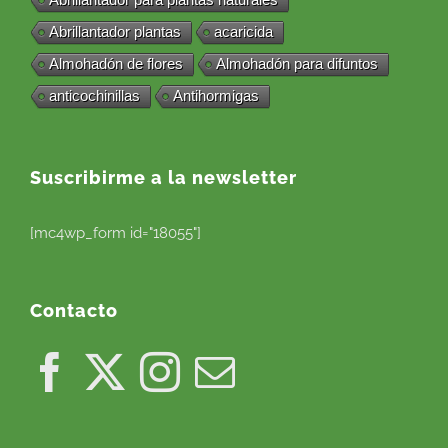
Abrillantador plantas
acaricida
Almohadón de flores
Almohadón para difuntos
anticochinillas
Antihormigas
Suscribirme a la newsletter
[mc4wp_form id="18055"]
Contacto