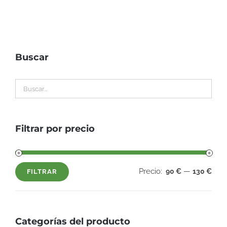
Buscar
Filtrar por precio
Precio:
—
90 €
130 €
FILTRAR
Precio
Precio
mínimo
máximo
Categorías del producto