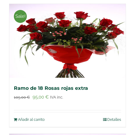
Sale!
Ramo de 18 Rosas rojas extra
El
El
95,00
€
105,00
€
IVA inc.
precio
precio
original
actual
Añadir al carrito
Detalles
era:
es:
105,00 €.
95,00 €.