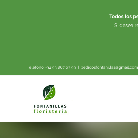
Saltar
al
Todos los p
contenido
Si desea r
Teléfono: +34 93 867 03 99
|
pedidosfontanillas@gmail.com