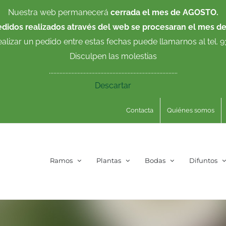
Nuestra web permanecerá
cerrada el mes de AGOSTO.
edidos realizados através del web se procesaran el mes d
ealizar un pedido entre estas fechas puede llamarnos al tel. 
Disculpen las molestias
.....................................................................................
Descartar
Contacta
Quiénes somos
Ramos
Plantas
Bodas
Difuntos