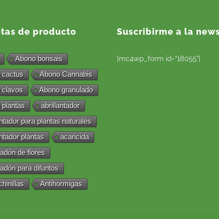
etas de producto
Suscribirme a la news
Abono bonsais
[mc4wp_form id="18055"]
 cactus
Abono Cannabis
 clavos
Abono granulado
 plantas
abrillantador
antador para plantas naturales
antador plantas
acaricida
adón de flores
adón para difuntos
chinillas
Antihormigas