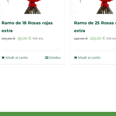
Ramo de 18 Rosas rojas
Ramo de 25 Rosas 
extra
extra
El
El
El
El
95,00
€
125,00
€
105,00
€
IVA inc.
140,00
€
IVA in
precio
precio
precio
preci
original
actual
original
actual
Añadir al carrito
Detalles
Añadir al carrito
era:
es:
era:
es:
105,00 €.
95,00 €.
140,00 €.
125,00