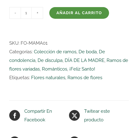
AÑADIR AL CARRITO
Ramo
de
flores
'PASTEL'
SKU:
FO-MAMA01
cantidad
Categorías:
Colección de ramos
,
De boda
,
De
condolencia
,
De disculpa
,
DÍA DE LA MADRE
,
Ramos de
flores variadas
,
Románticos
,
¡Feliz Santo!
Etiquetas:
Flores naturales
,
Ramos de flores
Compartir En
Twitear este
Facebook
producto