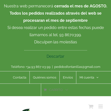
Saltar
Nuestra web permanecerá
cerrada el mes de AGOSTO.
al
Todos los pedidos realizados através del web se
contenido
procesaran el mes de septiembre
Si desea realizar un pedido entre estas fechas puede
llamarnos al tel. 93 8670399.
Disculpen las molestias
.....................................................................................
Descartar
Teléfono: +34 93 867 03 99
|
pedidosfontanillas@gmail.com
Contacta
Quiénes somos
Envíos
Mi cuenta
CARRITO