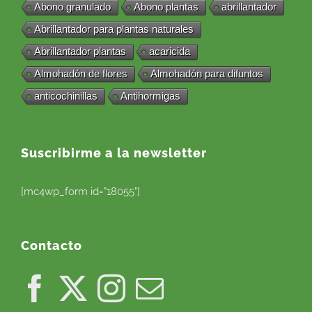
Abono granulado
Abono plantas
abrillantador
Abrillantador para plantas naturales
Abrillantador plantas
acaricida
Almohadón de flores
Almohadón para difuntos
anticochinillas
Antihormigas
Suscribirme a la newsletter
[mc4wp_form id="18055"]
Contacto