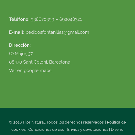
Teléfono:
938670399 – 692048321
E-mail:
pedidosfontanillas@gmail.com
Dirección:
C\Major, 37
08470 Sant Celoni, Barcelona
Ver en google maps
© 2016 Flor Natural. Todos los derechos reservados. |
Política de
cookies
|
Condiciones de uso
|
Envíos y devoluciones
|
Diseño