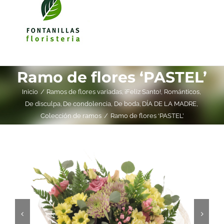
Ramo de flores ‘PASTEL’
Inicio
Ramos de flores variadas
¡Feliz Santo!
Románticos
De disculpa
De condolencia
De boda
DÍA DE LA MADRE
Colección de ramos
Ramo de flores ‘PASTEL’