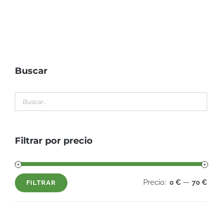
Buscar
Filtrar por precio
Precio:
—
0 €
70 €
FILTRAR
Precio
Precio
mínimo
máximo