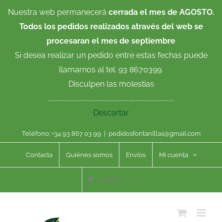
Saltar
Nuestra web permanecerá
cerrada el mes de AGOSTO.
al
Todos los pedidos realizados através del web se
contenido
procesaran el mes de septiembre
Si desea realizar un pedido entre estas fechas puede
llamarnos al tel. 93 8670399.
Disculpen las molestias
.....................................................................................
Descartar
Teléfono: +34 93 867 03 99
|
pedidosfontanillas@gmail.com
Contacta
Quiénes somos
Envíos
Mi cuenta
CARRITO