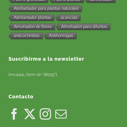
Abrillantador para plantas naturales
Abrillantador plantas
acaricida
Almohadón de flores
Almohadón para difuntos
anticochinillas
Antihormigas
Suscribirme a la newsletter
[mc4wp_form id="18055"]
Contacto