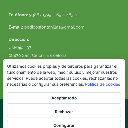
Teléfono:
938670399 – 692048321
E-mail:
pedidosfontanillas@gmail.com
Dirección:
C\Major, 37
08470 Sant Celoni, Barcelona
Ver en google maps
Utilizamos cookies propias y de terceros para garantizar el
funcionamiento de la web, medir su uso y mejorar nuestros
servicios. Puede aceptar todas las cookies, rechazar las no
necesarias o configurar sus preferencias.
Política de cookies
Aceptar todo
Rechazar
© 2016 Flor Natural. Todos los derechos reservados. |
Política de
cookies
|
Condiciones de uso
|
Envíos y devoluciones
|
Diseño
Configurar
web
VirtualDomus