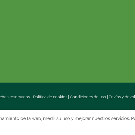
chos reservados. |
Política de cookies
|
Condiciones de uso
|
Envíos y devo
onamiento de la web, medir su uso y mejorar nuestros servicios. P