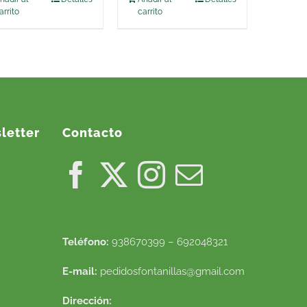
arrito
carrito
letter
Contacto
Teléfono:
938670399 – 692048321
E-mail:
pedidosfontanillas@gmail.com
Dirección: