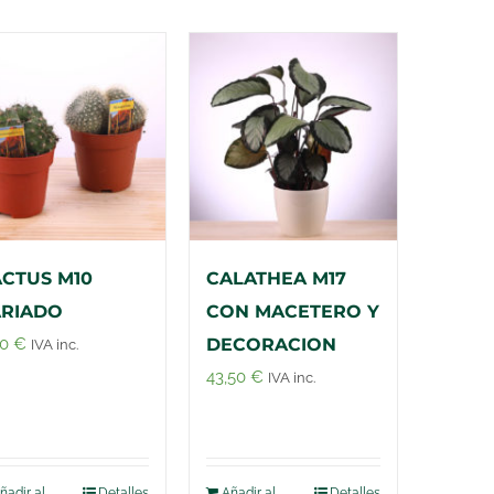
CTUS M10
CALATHEA M17
ARIADO
CON MACETERO Y
90
€
DECORACION
IVA inc.
43,50
€
IVA inc.
ñadir al
Detalles
Añadir al
Detalles