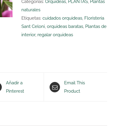
Categorías:
Orquideas
,
PLANTAS
,
Plantas
naturales
Etiquetas:
cuidados orquideas
,
Floristeria
Sant Celoni
,
orquideas baratas
,
Plantas de
interior
,
regalar orquideas
Añadir a
Email This
Pinterest
Product