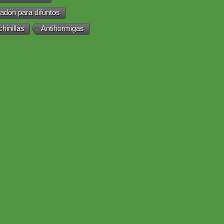
adón para difuntos
chinillas
Antihormigas