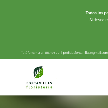
Saltar
al
Todos los p
contenido
Si desea r
Teléfono: +34 93 867 03 99
|
pedidosfontanillas@gmail.com