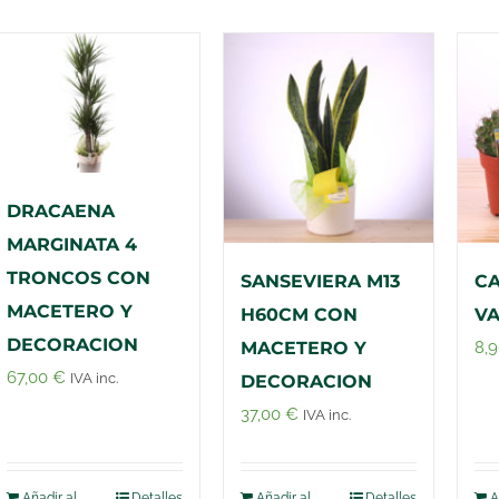
DRACAENA
MARGINATA 4
TRONCOS CON
SANSEVIERA M13
CA
MACETERO Y
H60CM CON
V
DECORACION
MACETERO Y
8,
67,00
€
IVA inc.
DECORACION
37,00
€
IVA inc.
Añadir al
Detalles
Añadir al
Detalles
A