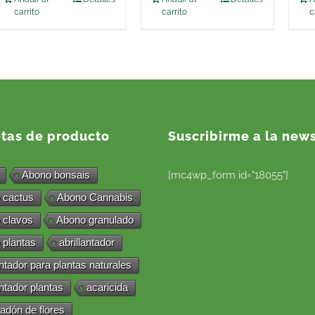
carrito
carrito
c
etas de producto
Suscribirme a la news
Abono bonsais
[mc4wp_form id="18055"]
 cactus
Abono Cannabis
 clavos
Abono granulado
 plantas
abrillantador
antador para plantas naturales
antador plantas
acaricida
adón de flores