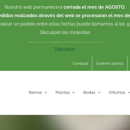
Nuestra web permanecerá
cerrada el mes de AGOSTO.
edidos realizados através del web se procesaran el mes d
ealizar un pedido entre estas fechas puede llamarnos al tel. 
Disculpen las molestias
.....................................................................................
Descartar
Contacta
Quiénes somos
Ramos
Plantas
Bodas
Difuntos