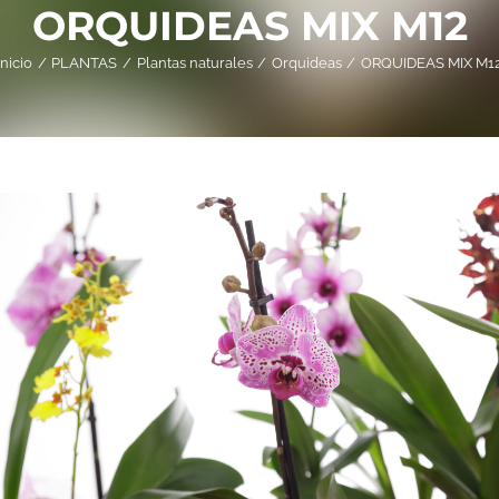
ORQUIDEAS MIX M12
Inicio
PLANTAS
Plantas naturales
Orquideas
ORQUIDEAS MIX M1