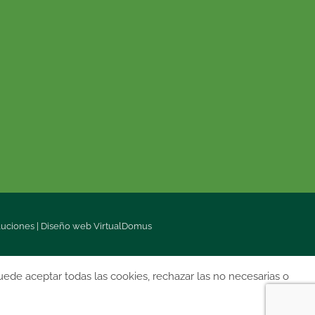
luciones
|
Diseño web
VirtualDomus
uede aceptar todas las cookies, rechazar las no necesarias o