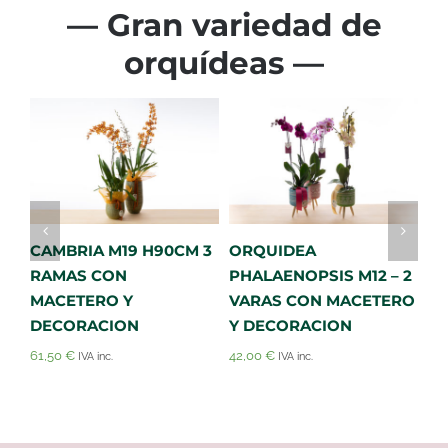
— Gran variedad de
orquídeas —
CAMBRIA M19 H90CM 3
ORQUIDEA
O
RAMAS CON
PHALAENOPSIS M12 – 2
PH
Añadir al carrito
Añadir al carrito
MACETERO Y
VARAS CON MACETERO
C
Detalles
Detalles
DECORACION
Y DECORACION
42
61,50
€
42,00
€
IVA inc.
IVA inc.
N