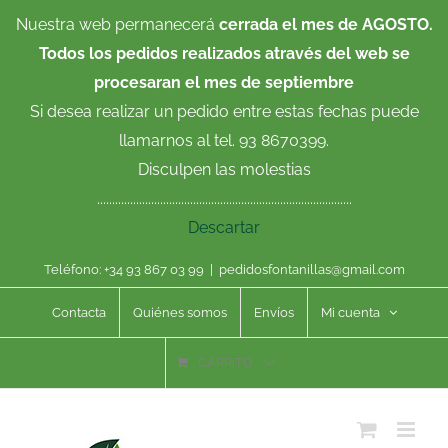
Saltar
Nuestra web permanecerá
cerrada el mes de AGOSTO.
al
Todos los pedidos realizados através del web se
contenido
procesaran el mes de septiembre
Si desea realizar un pedido entre estas fechas puede
llamarnos al tel. 93 8670399.
Disculpen las molestias
.....................................................................................
Descartar
Teléfono: +34 93 867 03 99
|
pedidosfontanillas@gmail.com
Contacta
Quiénes somos
Envíos
Mi cuenta
CARRITO